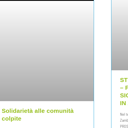
ST
– 
SI
IN
Solidarietà alle comunità
Nel t
colpite
Zambi
PROS