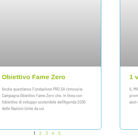
Obiettivo Fame Zero
1 
Anche quest’anno Fondazione PRO.SA rinnova la
IL MI
Campagna Obiettivo Fame Zero che, in linea con
promo
l’obiettivo di sviluppo sostenibile dell’Agenda 2030
aiuti
delle Nazioni Unite da cui
1
2
3
4
5