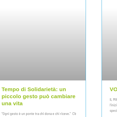
Tempo di Solidarietà: un
VO
piccolo gesto può cambiare
IL M
una vita
l’ini
speci
“Ogni gesto è un ponte tra chi dona e chi riceve.” C’è