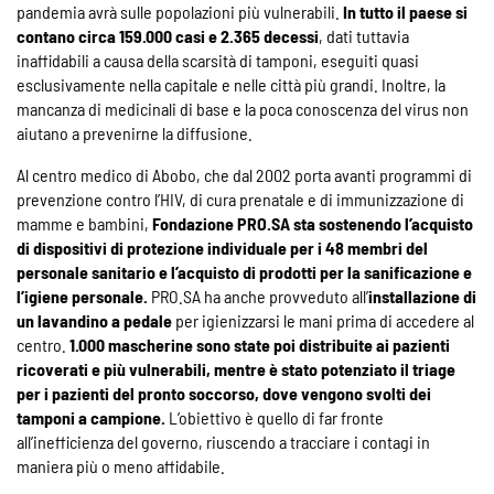
pandemia avrà sulle popolazioni più vulnerabili.
In tutto il paese si
contano circa 159.000 casi e 2.365 decessi
, dati tuttavia
inaffidabili a causa della scarsità di tamponi, eseguiti quasi
esclusivamente nella capitale e nelle città più grandi. Inoltre, la
mancanza di medicinali di base e la poca conoscenza del virus non
aiutano a prevenirne la diffusione.
Al centro medico di Abobo, che dal 2002 porta avanti programmi di
prevenzione contro l’HIV, di cura prenatale e di immunizzazione di
mamme e bambini,
Fondazione PRO.SA sta sostenendo l’acquisto
di dispositivi di protezione individuale per i 48 membri del
personale sanitario e l’acquisto di prodotti per la sanificazione e
l’igiene personale.
PRO.SA ha anche provveduto all’
installazione di
un lavandino a pedale
per igienizzarsi le mani prima di accedere al
centro.
1.000 mascherine sono state poi distribuite ai pazienti
ricoverati e più vulnerabili, mentre è stato potenziato il triage
per i pazienti del pronto soccorso, dove vengono svolti dei
tamponi a campione.
L’obiettivo è quello di far fronte
all’inefficienza del governo, riuscendo a tracciare i contagi in
maniera più o meno affidabile.