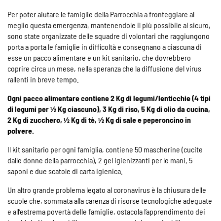
Per poter aiutare le famiglie della Parrocchia a fronteggiare al
meglio questa emergenza, mantenendole il più possibile al sicuro,
sono state organizzate delle squadre di volontari che raggiungono
porta a porta le famiglie in difficoltà e consegnano a ciascuna di
esse un pacco alimentare e un kit sanitario, che dovrebbero
coprire circa un mese, nella speranza che la diffusione del virus
rallenti in breve tempo.
Ogni pacco alimentare contiene 2 Kg di legumi/lenticchie (4 tipi
di legumi per ½ Kg ciascuno), 3 Kg di riso, 5 Kg di olio da cucina,
2 Kg di zucchero, ½ Kg di tè, ½ Kg di sale e peperoncino in
polvere.
Il kit sanitario per ogni famiglia, contiene 50 mascherine (cucite
dalle donne della parrocchia), 2 gel igienizzanti per le mani, 5
saponi e due scatole di carta igienica.
Un altro grande problema legato al coronavirus è la chiusura delle
scuole che, sommata alla carenza di risorse tecnologiche adeguate
e all’estrema povertà delle famiglie, ostacola l’apprendimento dei