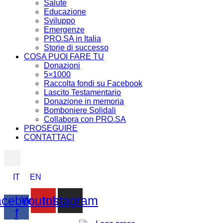
Salute
Educazione
Sviluppo
Emergenze
PRO.SA in Italia
Storie di successo
COSA PUOI FARE TU
Donazioni
5×1000
Raccolta fondi su Facebook
Lascito Testamentario
Donazione in memoria
Bomboniere Solidali
Collabora con PRO.SA
PROSEGUIRE
CONTATTACI
IT
EN
cebook-
Youtube
Instagram
f