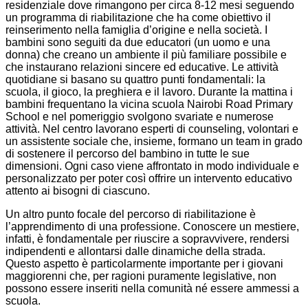
residenziale dove rimangono per circa 8-12 mesi seguendo
un programma di riabilitazione che ha come obiettivo il
reinserimento nella famiglia d’origine e nella società. I
bambini sono seguiti da due educatori (un uomo e una
donna) che creano un ambiente il più familiare possibile e
che instaurano relazioni sincere ed educative. Le attività
quotidiane si basano su quattro punti fondamentali: la
scuola, il gioco, la preghiera e il lavoro. Durante la mattina i
bambini frequentano la vicina scuola Nairobi Road Primary
School e nel pomeriggio svolgono svariate e numerose
attività. Nel centro lavorano esperti di counseling, volontari e
un assistente sociale che, insieme, formano un team in grado
di sostenere il percorso del bambino in tutte le sue
dimensioni. Ogni caso viene affrontato in modo individuale e
personalizzato per poter così offrire un intervento educativo
attento ai bisogni di ciascuno.
Un altro punto focale del percorso di riabilitazione è
l’apprendimento di una professione. Conoscere un mestiere,
infatti, è fondamentale per riuscire a sopravvivere, rendersi
indipendenti e allontarsi dalle dinamiche della strada.
Questo aspetto è particolarmente importante per i giovani
maggiorenni che, per ragioni puramente legislative, non
possono essere inseriti nella comunità né essere ammessi a
scuola.