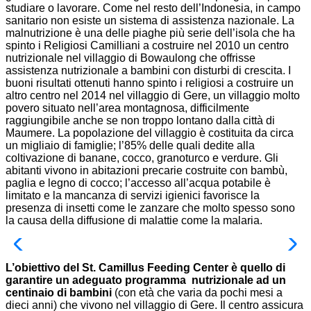
studiare o lavorare. Come nel resto dell’Indonesia, in campo
sanitario non esiste un sistema di assistenza nazionale. La
malnutrizione è una delle piaghe più serie dell’isola che ha
spinto i Religiosi Camilliani a costruire nel 2010 un centro
nutrizionale nel villaggio di Bowaulong che offrisse
assistenza nutrizionale a bambini con disturbi di crescita. I
buoni risultati ottenuti hanno spinto i religiosi a costruire un
altro centro nel 2014 nel villaggio di Gere, un villaggio molto
povero situato nell’area montagnosa, difficilmente
raggiungibile anche se non troppo lontano dalla città di
Maumere. La popolazione del villaggio è costituita da circa
un migliaio di famiglie; l’85% delle quali dedite alla
coltivazione di banane, cocco, granoturco e verdure. Gli
abitanti vivono in abitazioni precarie costruite con bambù,
paglia e legno di cocco; l’accesso all’acqua potabile è
limitato e la mancanza di servizi igienici favorisce la
presenza di insetti come le zanzare che molto spesso sono
la causa della diffusione di malattie come la malaria.
L’obiettivo del St. Camillus Feeding Center è quello di
garantire un adeguato programma nutrizionale ad un
centinaio di bambini
(con età che varia da pochi mesi a
dieci anni) che vivono nel villaggio di Gere. Il centro assicura