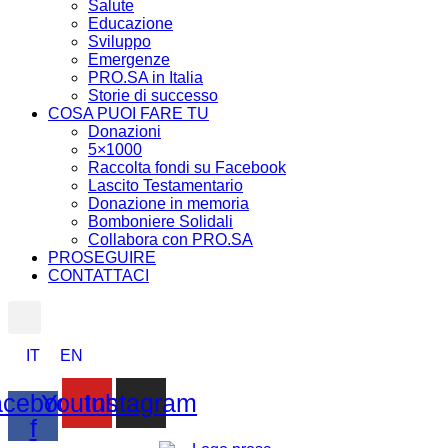
Salute
Educazione
Sviluppo
Emergenze
PRO.SA in Italia
Storie di successo
COSA PUOI FARE TU
Donazioni
5×1000
Raccolta fondi su Facebook
Lascito Testamentario
Donazione in memoria
Bomboniere Solidali
Collabora con PRO.SA
PROSEGUIRE
CONTATTACI
IT
EN
cebook-
Youtube
Instagram
f