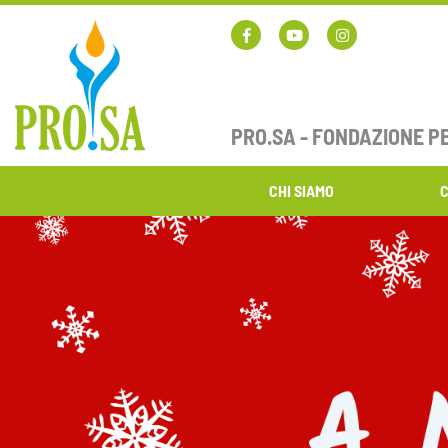
PRO.SA - FONDAZIONE P
CHI SIAMO
C