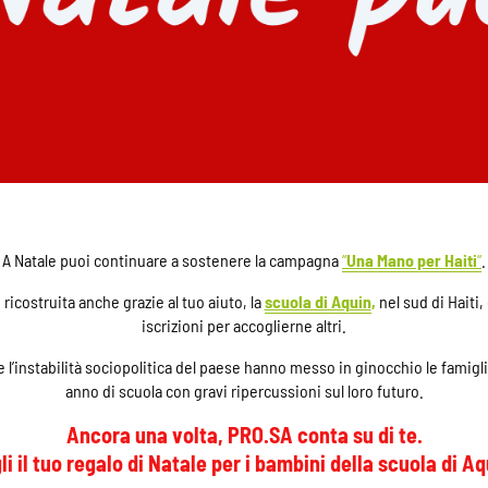
A Natale puoi continuare a sostenere la campagna
“
Una Mano per Haiti
“
.
ricostruita anche grazie al tuo aiuto, la
scuola di Aquin
,
nel sud di Haiti
iscrizioni per accoglierne altri.
 l’instabilità sociopolitica del paese hanno messo in ginocchio le famigl
anno di scuola con gravi ripercussioni sul loro futuro.
Ancora una volta, PRO.SA conta su di te.
li il tuo regalo di Natale per i bambini della scuola di 