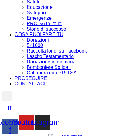
Salute
Educazione
Sviluppo
Emergenze
PRO.SA in Italia
Storie di successo
COSA PUOI FARE TU
Donazioni
5×1000
Raccolta fondi su Facebook
Lascito Testamentario
Donazione in memoria
Bomboniere Solidali
Collabora con PRO.SA
PROSEGUIRE
CONTATTACI
IT
cebook-
Youtube
Instagram
f