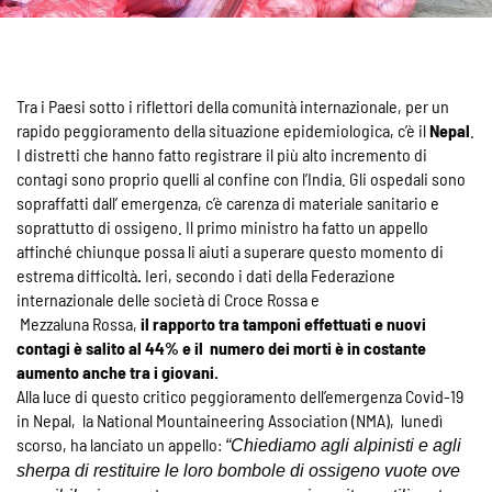
Tra i Paesi sotto i riflettori della comunità internazionale, per un
rapido peggioramento della situazione epidemiologica, c’è il
Nepal
.
I distretti che hanno fatto registrare il più alto incremento di
contagi sono proprio quelli al confine con l’India. Gli ospedali sono
sopraffatti dall’ emergenza, c’è carenza di materiale sanitario e
soprattutto di ossigeno. Il primo ministro ha fatto un appello
affinché chiunque possa li aiuti a superare questo momento di
estrema difficoltà
.
Ieri, secondo i dati della Federazione
internazionale delle società di Croce Rossa e
Mezzaluna Rossa,
il rapporto tra tamponi
effettuati e nuovi
contagi è salito al 44% e il numero dei morti è in costante
aumento anche tra i giovani.
Alla luce di questo critico peggioramento dell’emergenza Covid-19
in Nepal, la National Mountaineering Association (NMA), lunedì
scorso, ha lanciato un appello:
“Chiediamo agli alpinisti e agli
sherpa di restituire le loro bombole di ossigeno vuote ove