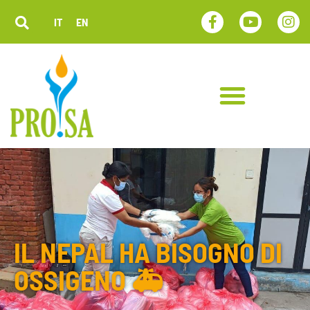
IT
EN
IL NEPAL HA BISOGNO DI
OSSIGENO 🚑