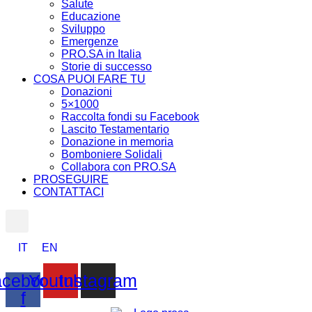
Salute
Educazione
Sviluppo
Emergenze
PRO.SA in Italia
Storie di successo
COSA PUOI FARE TU
Donazioni
5×1000
Raccolta fondi su Facebook
Lascito Testamentario
Donazione in memoria
Bomboniere Solidali
Collabora con PRO.SA
PROSEGUIRE
CONTATTACI
IT
EN
cebook-
Youtube
Instagram
f