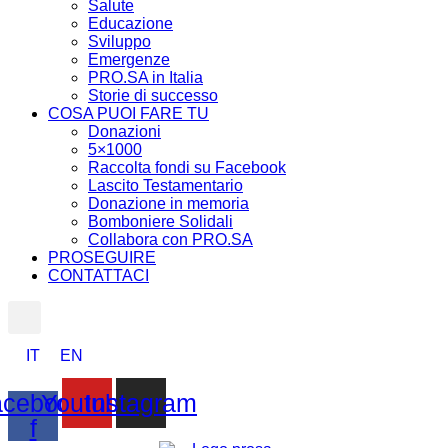
Salute
Educazione
Sviluppo
Emergenze
PRO.SA in Italia
Storie di successo
COSA PUOI FARE TU
Donazioni
5×1000
Raccolta fondi su Facebook
Lascito Testamentario
Donazione in memoria
Bomboniere Solidali
Collabora con PRO.SA
PROSEGUIRE
CONTATTACI
IT
EN
cebook-
Youtube
Instagram
f