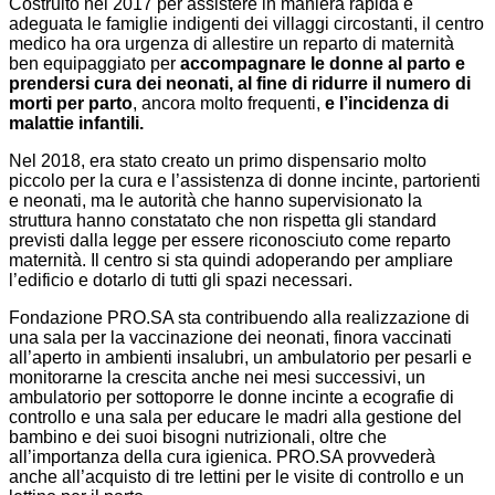
Costruito nel 2017 per assistere in maniera rapida e
adeguata le famiglie indigenti dei villaggi circostanti, il centro
medico ha ora urgenza di allestire un reparto di maternità
ben equipaggiato per
accompagnare le donne al parto e
prendersi cura dei neonati, al fine di ridurre il numero di
morti per parto
, ancora molto frequenti,
e l’incidenza di
malattie infantili.
Nel 2018, era stato creato un primo dispensario molto
piccolo per la cura e l’assistenza di donne incinte, partorienti
e neonati, ma le autorità che hanno supervisionato la
struttura hanno constatato che non rispetta gli standard
previsti dalla legge per essere riconosciuto come reparto
maternità. Il centro si sta quindi adoperando per ampliare
l’edificio e dotarlo di tutti gli spazi necessari.
Fondazione PRO.SA sta contribuendo alla realizzazione di
una sala per la vaccinazione dei neonati, finora vaccinati
all’aperto in ambienti insalubri, un ambulatorio per pesarli e
monitorarne la crescita anche nei mesi successivi, un
ambulatorio per sottoporre le donne incinte a ecografie di
controllo e una sala per educare le madri alla gestione del
bambino e dei suoi bisogni nutrizionali, oltre che
all’importanza della cura igienica. PRO.SA provvederà
anche all’acquisto di tre lettini per le visite di controllo e un