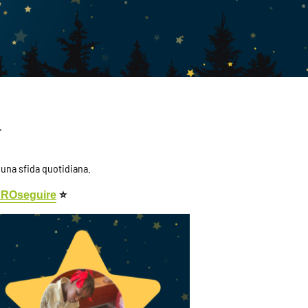
.
e, una sfida quotidiana.
 PROseguire
⭐