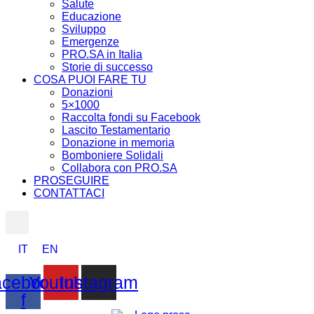
Salute
Educazione
Sviluppo
Emergenze
PRO.SA in Italia
Storie di successo
COSA PUOI FARE TU
Donazioni
5×1000
Raccolta fondi su Facebook
Lascito Testamentario
Donazione in memoria
Bomboniere Solidali
Collabora con PRO.SA
PROSEGUIRE
CONTATTACI
IT
EN
cebook-
Youtube
Instagram
f