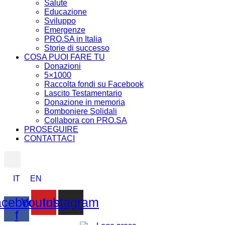
Salute
Educazione
Sviluppo
Emergenze
PRO.SA in Italia
Storie di successo
COSA PUOI FARE TU
Donazioni
5×1000
Raccolta fondi su Facebook
Lascito Testamentario
Donazione in memoria
Bomboniere Solidali
Collabora con PRO.SA
PROSEGUIRE
CONTATTACI
IT
EN
cebook-
Youtube
Instagram
f